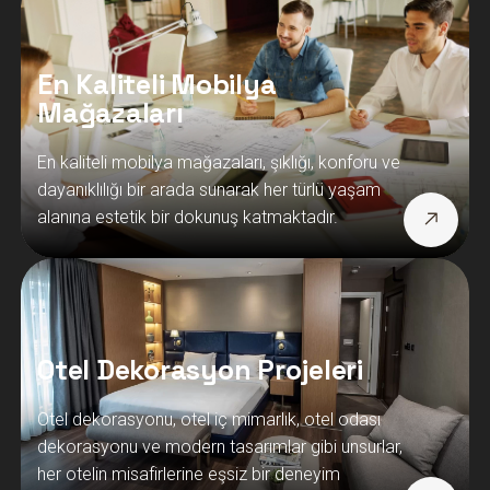
En Kaliteli Mobilya
Mağazaları
En kaliteli mobilya mağazaları, şıklığı, konforu ve
dayanıklılığı bir arada sunarak her türlü yaşam
alanına estetik bir dokunuş katmaktadır.
Otel Dekorasyon Projeleri
Otel dekorasyonu, otel iç mimarlık, otel odası
dekorasyonu ve modern tasarımlar gibi unsurlar,
her otelin misafirlerine eşsiz bir deneyim