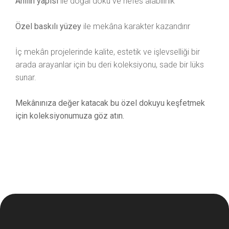
Anilin yapısı
ile doğal doku ve nefes alabilirlik
Özel baskılı yüzey
ile mekâna karakter kazandırır
İç mekân projelerinde kalite, estetik ve işlevselliği bir
arada arayanlar için bu deri koleksiyonu, sade bir lüks
sunar.
Mekânınıza değer katacak bu özel dokuyu keşfetmek
için koleksiyonumuza göz atın.