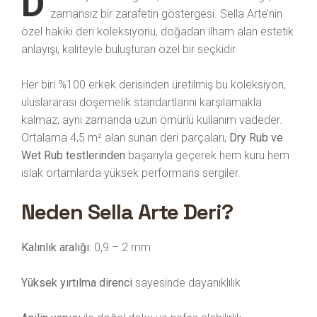
D
zamansız bir zarafetin göstergesi. Sella Arte’nin
özel hakiki deri koleksiyonu, doğadan ilham alan estetik
anlayışı, kaliteyle buluşturan özel bir seçkidir.
Her biri %100 erkek derisinden üretilmiş bu koleksiyon,
uluslararası döşemelik standartlarını karşılamakla
kalmaz; aynı zamanda uzun ömürlü kullanım vadeder.
Ortalama 4,5 m² alan sunan deri parçaları,
Dry Rub ve
Wet Rub testlerinden
başarıyla geçerek hem kuru hem
ıslak ortamlarda yüksek performans sergiler.
Neden Sella Arte Deri?
Kalınlık aralığı:
0,9 – 2 mm
Yüksek yırtılma direnci
sayesinde dayanıklılık