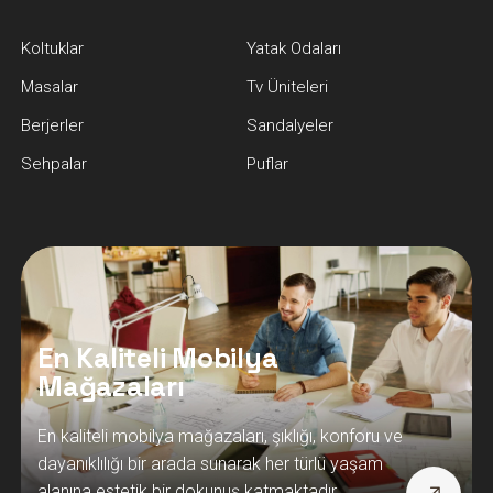
Koltuklar
Yatak Odaları
Masalar
Tv Üniteleri
Berjerler
Sandalyeler
Sehpalar
Puflar
En Kaliteli Mobilya
Mağazaları
En kaliteli mobilya mağazaları, şıklığı, konforu ve
dayanıklılığı bir arada sunarak her türlü yaşam
alanına estetik bir dokunuş katmaktadır.