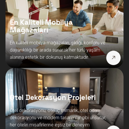
En Kaliteli Mobilya
Mağazaları
En kaliteli mobilya mağazaları, şıklığı, konforu ve
dayanıklılığı bir arada sunarak her türlü yaşam
alanına estetik bir dokunuş katmaktadır.
Otel Dekorasyon Projeleri
Otel dekorasyonu, otel iç mimarlık, otel odası
dekorasyonu ve modern tasarımlar gibi unsurlar,
her otelin misafirlerine eşsiz bir deneyim