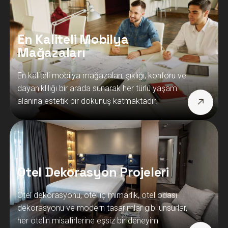
En Kaliteli Mobilya
Mağazaları
En kaliteli mobilya mağazaları, şıklığı, konforu ve
dayanıklılığı bir arada sunarak her türlü yaşam
alanına estetik bir dokunuş katmaktadır.
Otel Dekorasyon Projeleri
Otel dekorasyonu, otel iç mimarlık, otel odası
dekorasyonu ve modern tasarımlar gibi unsurlar,
her otelin misafirlerine eşsiz bir deneyim