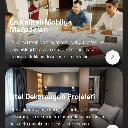
En Kaliteli Mobilya
Mağazaları
En kaliteli mobilya mağazaları, şıklığı, konforu ve
dayanıklılığı bir arada sunarak her türlü yaşam
alanına estetik bir dokunuş katmaktadır.
Otel Dekorasyon Projeleri
Otel dekorasyonu, otel iç mimarlık, otel odası
dekorasyonu ve modern tasarımlar gibi unsurlar,
her otelin misafirlerine eşsiz bir deneyim