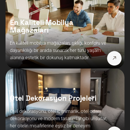
En Kaliteli Mobilya
Mağazaları
En kaliteli mobilya mağazaları, şıklığı, konforu ve
dayanıklılığı bir arada sunarak her türlü yaşam
alanına estetik bir dokunuş katmaktadır.
Otel Dekorasyon Projeleri
Otel dekorasyonu, otel iç mimarlık, otel odası
dekorasyonu ve modern tasarımlar gibi unsurlar,
her otelin misafirlerine eşsiz bir deneyim